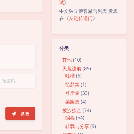
试
》
中文独立博客聚合列表
发表
在《
友链传送门
》
分类
其他
(10)
天荒遗痕
(85)
吐槽
(6)
忆梦集
(1)
登岸集
(33)
夜间模式
菜园集
(4)
披沙拣金
(74)
Sans Serif
Serif
发送
编程
(54)
浅阴影
深阴影
转载与分享
(9)