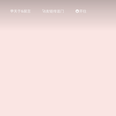
💬关于&留言
🚀友链传送门
🚇开往