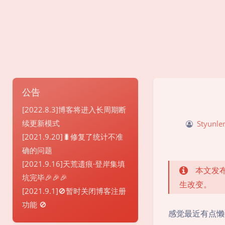
公告
[2022.8.3]博客将进入长周期断
续更新模式
Styunle
[2021.9.20]🐛修复了统计不准
确的问题
[2021.9.16]天荒遗痕·登岸集填
本文发布
坑完毕🎉🎉🎉
生改变。
[2021.9.1]🚫暂时关闭博客注册
功能 🚫
感觉最近有点懒