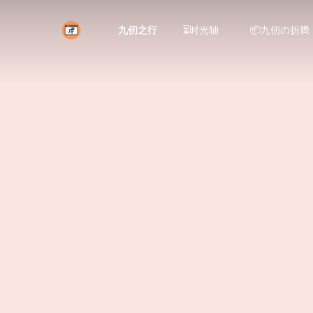
九仞之行
⏳时光轴
📦九仞の折腾