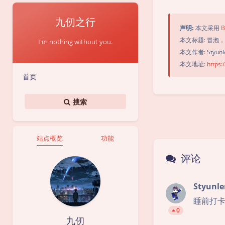
九仞之行
声明:
本文采用
B
本文标题: 冒泡
I'm nothing without you.
本文作者: Styunl
本文地址:
https:
首页
搜索
站点概览
功能
评论
Styunle
睡前打
0
九仞