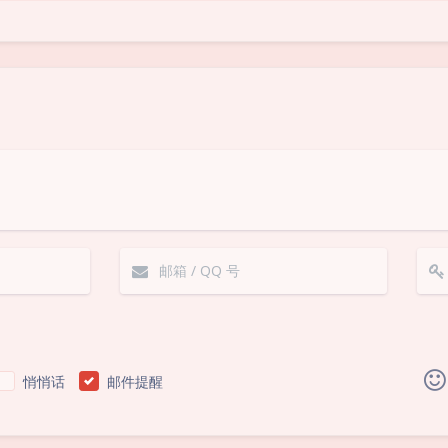
悄悄话
邮件提醒
|´・ω・)ノ
ヾ(≧∇≦*)ゝ
(☆ω☆)