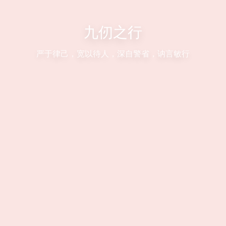
九仞之行
严于律己，宽以待人，深自警省，讷言敏行