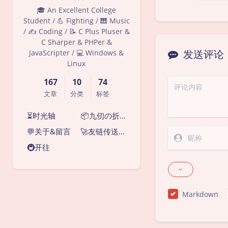
🎓 An Excellent College
Student / 💪 Fighting / 🎹 Music
/ ✍ Coding / 📝 C Plus Pluser &
C Sharper & PHPer &
发送评论
JavaScripter / 💻 Windows &
Linux
167
10
74
文章
分类
标签
⏳时光轴
📦九仞の折腾
💬关于&留言
🚀友链传送门
🚇开往
Markdown