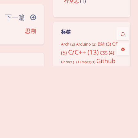
行空志
(1)
关闭
日落
暗化
灰度
ᐛ 」∠)＿
下一篇
(ノ°ο°)ノ
思溯
°)╯︵○○○
标签
(ó﹏ò｡)
C#
B站
(3)
Arch
(2)
Arduino
(2)
C/C++
(13)
▽╰)╭
(5)
CSS
(4)
Github
Docker
(1)
FFmpeg
(1)
(9)
JavaScript
(8)
Graphql
(1)
Linux
(5)
MacOS
(2)
Minecraft
高考倒计时程序一周
下一个Minecraft版
既然数
Node.js
(4)
PHP
(3)
(2)
Nginx
(2)
年啦！
本里尽然没有羊驼
客数据
Python
(3)
React
(2)
stable-
么就重
TypeScript
(6)
Vue
diffusion
(1)
客吧
Web
(19)
(3)
WordPress
(2)
分享
(7)
前端
初识编程语言
(2)
天
(4)
单片机
(3)
博客历史
(2)