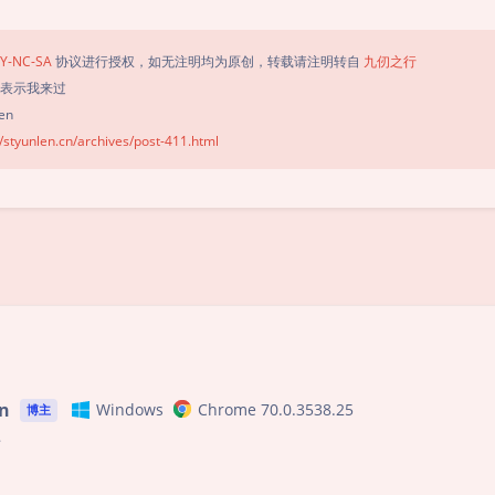
Y-NC-SA
协议进行授权，如无注明均为原创，转载请注明转自
九仞之行
，表示我来过
en
//styunlen.cn/archives/post-411.html
豆
n
Windows
Chrome 70.0.3538.25
博主
卡