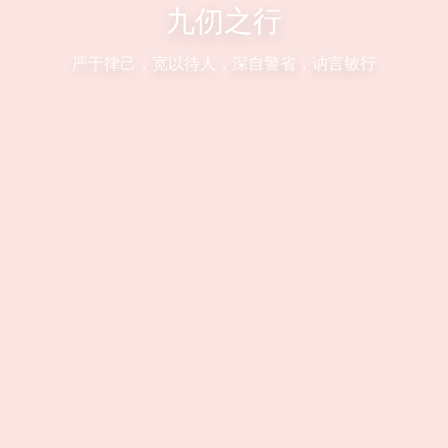
九仞之行
严于律己，宽以待人，深自警省，讷言敏行