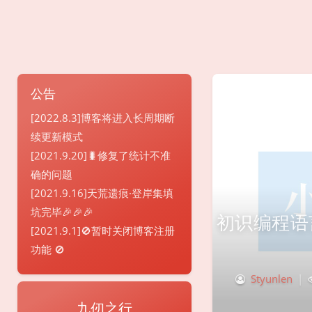
公告
[2022.8.3]博客将进入长周期断
续更新模式
[2021.9.20]🐛修复了统计不准
确的问题
[2021.9.16]天荒遗痕·登岸集填
坑完毕🎉🎉🎉
初识编程语
[2021.9.1]🚫暂时关闭博客注册
功能 🚫
Styunlen
|
九仞之行