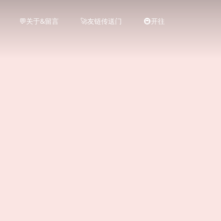
💬关于&留言
🚀友链传送门
🚇开往