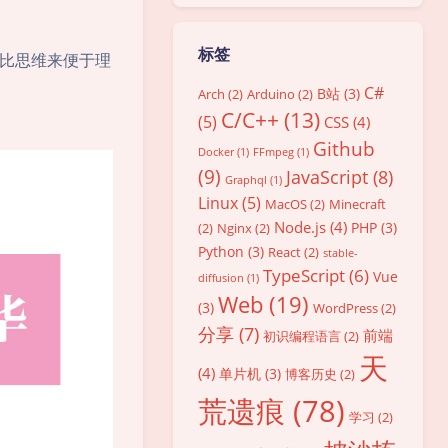
标签
比思维来便于理
C#
B站
(3)
Arch
(2)
Arduino
(2)
C/C++
(13)
(5)
CSS
(4)
Github
Docker
(1)
FFmpeg
(1)
(9)
JavaScript
(8)
Graphql
(1)
Linux
(5)
MacOS
(2)
Minecraft
Node.js
(4)
PHP
(3)
(2)
Nginx
(2)
Python
(3)
React
(2)
stable-
TypeScript
(6)
Vue
diffusion
(1)
Web
(19)
(3)
WordPress
(2)
分享
(7)
前端
初识编程语言
(2)
天
(4)
单片机
(3)
博客历史
(2)
荒遗痕
(78)
学习
(2)