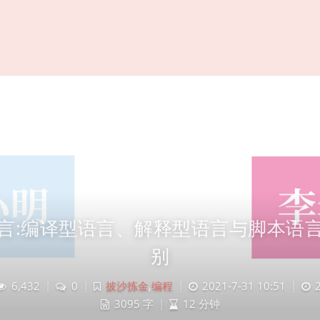
言:编译型语言、解释型语言与脚本语
别
6,432
|
0
|
披沙拣金
,
编程
|
2021-7-31 10:51
|
3095 字
|
12 分钟