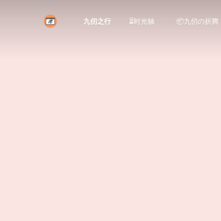
九仞之行
⏳时光轴
📦九仞の折腾