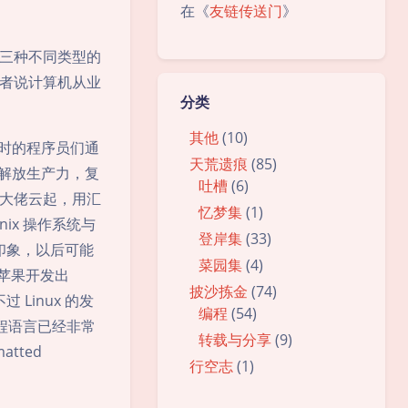
在《
友链传送门
》
三种不同类型的
者说计算机从业
分类
其他
(10)
此时的程序员们通
天荒遗痕
(85)
了解放生产力，复
吐槽
(6)
大佬云起，用汇
忆梦集
(1)
ix 操作系统与
登岸集
(33)
的印象，以后可能
菜园集
(4)
与苹果开发出
披沙拣金
(74)
 Linux 的发
编程
(54)
程语言已经非常
转载与分享
(9)
atted
行空志
(1)