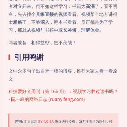
者
对立
开来。倒不如这样学习：书籍太
高深
了，看不明
白，先去找个
具象直接
的视频看看。视频某个地方讲得
太
粗略
了，不够
深入
，翻本书看看。反正都是为了学
习，那就从视频与书籍中
取长补短
，
理解体会
。
两者兼备，相得益彰，岂不美哉！
引用鸣谢
文中众多句子出自阮一峰的博客，推荐大家去看一看原
文
科技爱好者周刊（第 166 期）：视频学习胜过读书吗？
- 阮一峰的网络日志 (ruanyifeng.com)
声明:
本文采用
BY-NC-SA
协议进行授权，如无注明均为原创，转