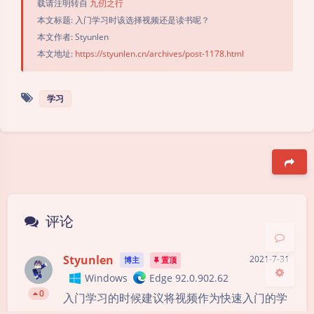
载请注明转自
九仞之行
本文标题: 入门学习时该选择视频还是读书呢？
本文作者: Styunlen
本文地址:
https://styunlen.cn/archives/post-1178.html
学习
夜间模式
Sans Serif
Serif
浅阴影
深阴影
豆
关闭
日落
暗化
灰度
评论
Styunlen
2021-7-31
博主
置顶
Windows
Edge 92.0.902.62
0
入门学习的时候建议将视频作为快速入门的学