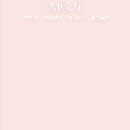
九仞之行
严于律己，宽以待人，深自警省，讷言敏行