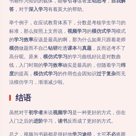
书籍作为知识的载体，能够
引导
读者
主动思考
，
自我解
答
，对于
深入学习
有着莫大的帮助。
举个例子，在应试教育体系下，分数是考核学生学习的
标准，那么按照上文所说，
视频学习
的
模仿式学习
模式
的
学习效率
应该是最高的啊，那为什么如果只跟着老师
模仿
做题而不自己
钻研
吃透
课本
与
真题
，反而还考不了
高分呢。原来，
模仿式学习
的学习曲线好比是对数曲
线，入门时期的
学习效率
确实是最高的，但随着学习
纬
度
的提高，
模仿式学习
的作用也会因知识
过于复杂
而无
法模仿学习，渐渐减少啦。
结语
虽然对于
初学者
来说
视频学习
是一种更好的方式，但在
入门之后的
进阶
学习，
读书
反而成了更好的方式。
总之，视频与书籍都是很好地
学习途径
，大可
不必
将两