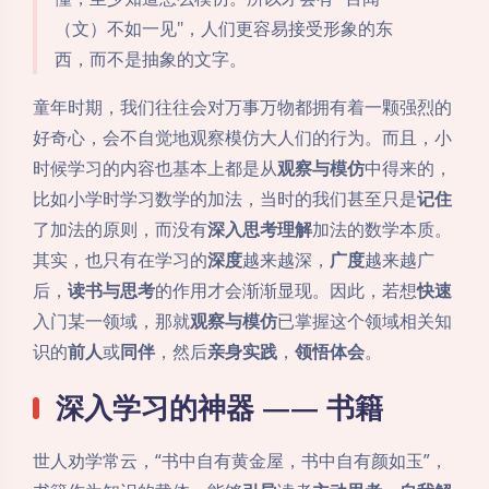
（文）不如一见"，人们更容易接受形象的东
西，而不是抽象的文字。
童年时期，我们往往会对万事万物都拥有着一颗强烈的
好奇心，会不自觉地观察模仿大人们的行为。而且，小
时候学习的内容也基本上都是从
观察与模仿
中得来的，
比如小学时学习数学的加法，当时的我们甚至只是
记住
了加法的原则，而没有
深入思考理解
加法的数学本质。
其实，也只有在学习的
深度
越来越深，
广度
越来越广
后，
读书与思考
的作用才会渐渐显现。因此，若想
快速
入门某一领域，那就
观察与模仿
已掌握这个领域相关知
识的
前人
或
同伴
，然后
亲身实践
，
领悟体会
。
深入学习的神器 —— 书籍
世人劝学常云，“书中自有黄金屋，书中自有颜如玉”，