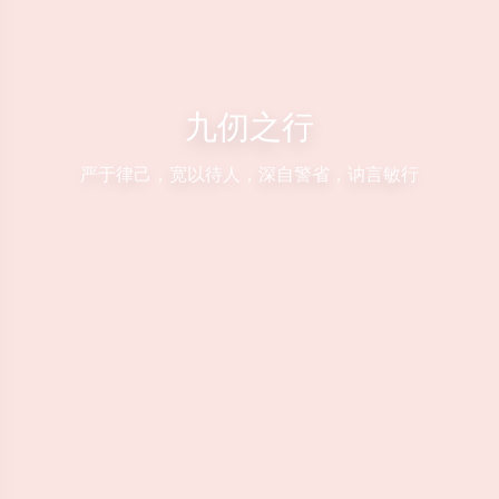
九仞之行
严于律己，宽以待人，深自警省，讷言敏行