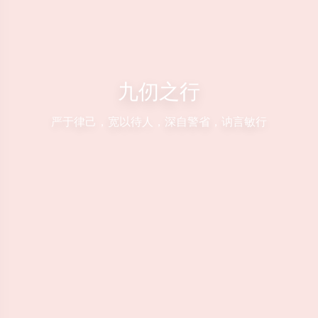
九仞之行
严于律己，宽以待人，深自警省，讷言敏行