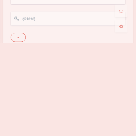
关闭
日落
暗化
灰度
Markdown
悄悄话
邮件提醒
发送
|´・ω・)ノ
ヾ(≧∇≦*)ゝ
(☆ω☆)
（╯‵□′）╯︵┴─┴
￣﹃￣
(/ω＼)
上一篇
下一篇
∠( ᐛ 」∠)＿
(๑•̀ㅁ•́ฅ)
→_→
何感于昔日之光
岂愿为蓬蒿？
୧(๑•̀⌄•́๑)૭
٩(ˊᗜˋ*)و
(ノ°ο°)ノ
(´இ皿இ｀)
⌇●﹏●⌇
(ฅ´ω`ฅ)