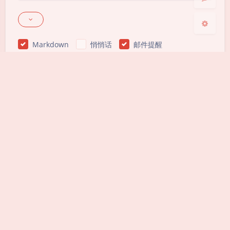
Markdown
悄悄话
邮件提醒
发送
|´・ω・)ノ
ヾ(≧∇≦*)ゝ
(☆ω☆)
（╯‵□′）╯︵┴─┴
￣﹃￣
(/ω＼)
上一篇
下一篇
∠( ᐛ 」∠)＿
(๑•̀ㅁ•́ฅ)
→_→
python简单的字符串
今年欢笑复明年
୧(๑•̀⌄•́๑)૭
٩(ˊᗜˋ*)و
(ノ°ο°)ノ
凯撒加密
(´இ皿இ｀)
⌇●﹏●⌇
(ฅ´ω`ฅ)
(╯°A°)╯︵○○○
φ(￣∇￣o)
ヾ(´･ ･｀｡)ノ"
( ง ᵒ̌皿ᵒ̌)ง⁼³₌₃
(ó﹏ò｡)
推荐文章
Σ(っ °Д °;)っ
( ,,´･ω･)ﾉ"(´っω･｀｡)