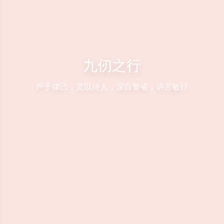
九仞之行
严于律己，宽以待人，深自警省，讷言敏行