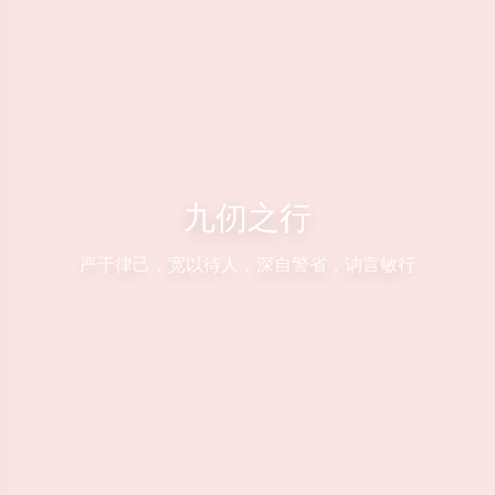
九仞之行
严于律己，宽以待人，深自警省，讷言敏行