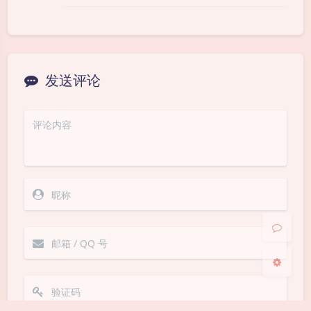
发送评论
夜间模式
Sans Serif
Serif
浅阴影
深阴影
关闭
日落
暗化
灰度