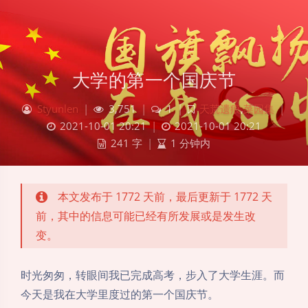
大学的第一个国庆节
Styunlen
|
3,751
|
1
|
天荒遗痕
,
菜园集
|
2021-10-01 20:21
|
2021-10-01 20:21
241 字
|
1 分钟内
本文发布于 1772 天前，最后更新于 1772 天
前，其中的信息可能已经有所发展或是发生改
变。
时光匆匆，转眼间我已完成高考，步入了大学生涯。而
今天是我在大学里度过的第一个国庆节。