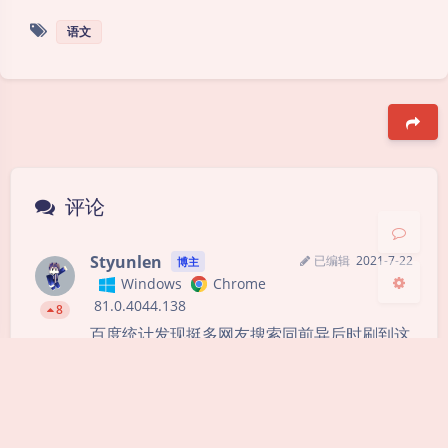
语文
夜间模式
Sans Serif
Serif
浅阴影
深阴影
豆
关闭
日落
暗化
灰度
评论
Styunlen
已编辑
2021-7-22
博主
Windows
Chrome
81.0.4044.138
8
百度统计发现挺多网友搜索同前异后时刷到这
篇博文
虽然这是个技术性质的个人博客
，所以
临时更新了这篇文章，希望能对你们有帮助，
若有问题，欢迎提问