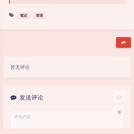
笔记
英语
夜间模式
Sans Serif
Serif
豆
暂无评论
浅阴影
深阴影
关闭
日落
暗化
灰度
发送评论