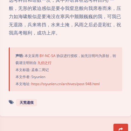
般，无形的紧迫感似是要令我窒息般向我席卷而来，压
力如海啸般似是要淹没在寒风中颤颤巍巍的我，可我已
无退路，兵来将挡，水来土掩，风雨之后必是彩虹，祝
我高考顺利，成功上岸。
声明:
本文采用
BY-NC-SA
协议进行授权，如无注明均为原创，转
载请注明转自
九仞之行
本文标题: 孟春二周记
本文作者: Styunlen
本文地址:
https://styunlen.cn/archives/post-948.html
天荒遗痕