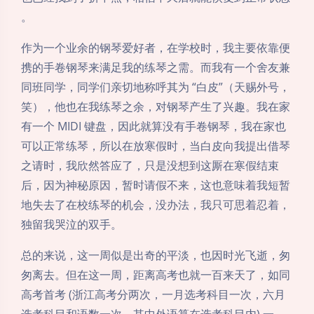
。
作为一个业余的钢琴爱好者，在学校时，我主要依靠便
携的手卷钢琴来满足我的练琴之需。而我有一个舍友兼
同班同学，同学们亲切地称呼其为 “白皮”（天赐外号，
笑），他也在我练琴之余，对钢琴产生了兴趣。我在家
有一个 MIDI 键盘，因此就算没有手卷钢琴，我在家也
可以正常练琴，所以在放寒假时，当白皮向我提出借琴
之请时，我欣然答应了，只是没想到这厮在寒假结束
后，因为神秘原因，暂时请假不来，这也意味着我短暂
地失去了在校练琴的机会，没办法，我只可思着忍着，
独留我哭泣的双手。
总的来说，这一周似是出奇的平淡，也因时光飞逝，匆
匆离去。但在这一周，距离高考也就一百来天了，如同
高考首考 (浙江高考分两次，一月选考科目一次，六月
选考科目和语数一次，其中外语算在选考科目内) 一