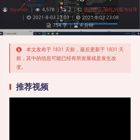
Styunlen
|
4,578
|
2
|
披沙拣金
,
编程
,
转载与分享
|
2021-8-03 23:03
|
2021-8-03 23:08
754 字
|
4 分钟
本文发布于 1831 天前，最后更新于 1831 天
前，其中的信息可能已经有所发展或是发生改
变。
推荐视频