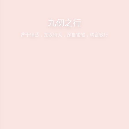
九仞之行
严于律己，宽以待人，深自警省，讷言敏行